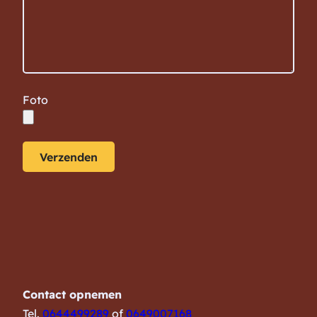
Foto
Contact opnemen
Tel.
0644499289
of
0649007168